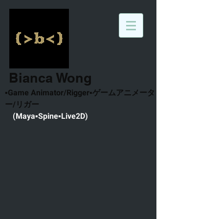
Bianca Wong
▪Game Animator/Rigger▪ゲームアニメータ
ー/リガー
(Maya▪Spine▪Live2D)